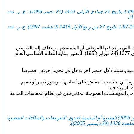
- (غير وتمم بالفصل 3 من القانون رقم 89-06 الصادر بتنفيذه الظهير الشريف رقم 205-89-1 بتاريخ 21 جمادى الأولى 1410 (21 دجنبر 1989) : ج. ر. عدد
- (وغير وتمم بالفصل الأول من القانون رقم97-19 الصادر بتنفيذه الظهير الشريف رقم 167-97-1 بتاريخ 27 من ربيع الأول 1418 (2 غشت 1997): ج. ر. عدد
ة التي يوجد فيها الموظف أو المستخدم ، ويضاف إليه التعويض
بتاريخ 4 شعبان 1377 (24 فبراير 1958) المعتبر بمثابة النظام الأساسي العام
ظامية باستثناء كل عنصر آخر يدخل في تحديد أجرته ، خصوصا
رة التي يحتسب المعاش على أساسها ، ويجوز تغيير أو تتميم
الواردة فيه.
مي المؤسسات العمومية المنخرطين في نظام المعاشات المدنية
بتاريخ 26 ذي القعدة 1426 (28 ديسمبر 2005) المغيرة أو المتممة لجدول التعويضات والمكافآت المعتبرة