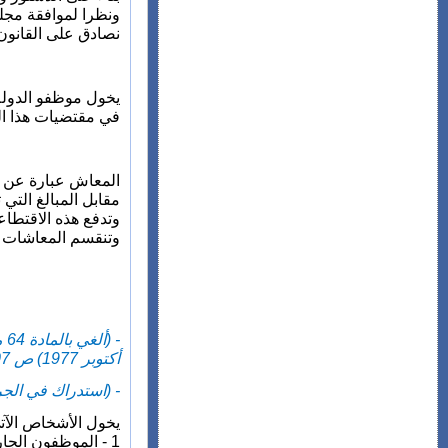
ونظرا لموافقة مجل
نصادق على القانون 
يخول موظفو الدولة
في مقتضيات هذا ال
المعاش عبارة عن مب
مقابل المبالغ التي 
وتدفع هذه الاقتطاع
وتنقسم المعاشات 
أكتوبر 1977) ص 3007)) :
- (استدراك في الجريدة الرسمية عدد 3389 مكرر بتاريخ 29 شوال 1397 (13
يخول الأشخاص الآتي
1 - الموظفون الجارية عليهم مقتضيات الظهير الشريف رقم