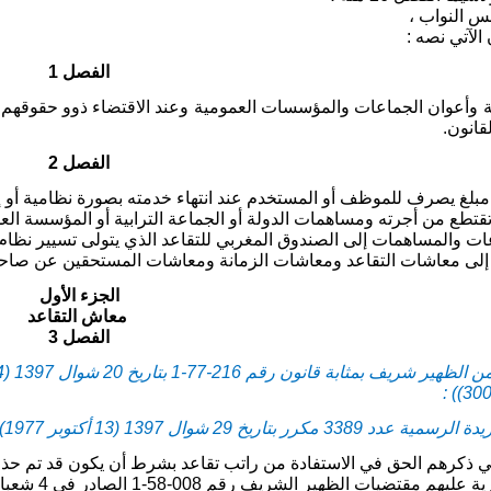
س النواب ،
الآتي نصه
:
الفصل 1
 وأعوان الجماعات والمؤسسات العمومية وعند الاقتضاء ذوو حقوقهم
قانون.
الفصل 2
لغ يصرف للموظف أو المستخدم عند انتهاء خدمته بصورة نظامية أو إصا
تقتطع من أجرته ومساهمات الدولة أو الجماعة الترابية أو المؤسسة العمو
ات والمساهمات إلى الصندوق المغربي للتقاعد الذي يتولى تسيير نظام
إلى معاشات التقاعد ومعاشات الزمانة ومعاشات المستحقين عن صاحب
الجزء الأول
معاش التقاعد
الفصل 3
 أكتوبر 1977) عدد 3403 بتاريخ 8 صفر 1398 (18 يناير 1978) ص 160)*.
 ذكرهم الحق في الاستفادة من راتب تقاعد بشرط أن يكون قد تم حذفهم
008-58-1