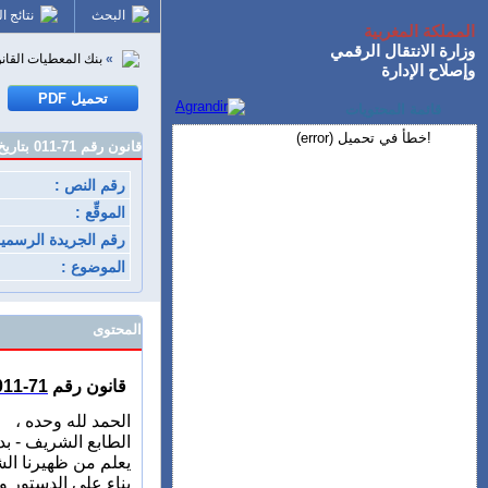
البحث
نتائج ا
المملكة المغربية
وزارة الانتقال الرقمي
»
بنك المعطيات القانو
وإصلاح الإدارة
قائمة المحتويات
!خطأ في تحميل (error)
قانون رقم 71-011 بتاريخ 12 ذي القعدة 1391 (30 دجنبر 1971) يحدث بموجبه نظام لمعاشات التقاعد المدنية.
رقم النص :
الموقِّع :
رقم الجريدة الرسمية
الموضوع :
المحتوى
قانون رقم
71-011
الحمد لله وحده ،
الطابع الشريف - بد
يعلم من ظهيرنا الش
بناء على الدستور ولاسي