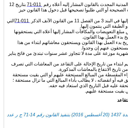
نية المحدث بالقانون المشار إليه أعلاه رقم
71-011
بتاريخ 12
ن الخدمات السابقة الصحيحة أو التي طلبوا تصحيحها قبل دخول هذا القانون حيز
71-011
التي
 الطبقة التي ينتمون إليها
.
غ التعويضات والمكافآت المشار إليها أعلاه التي يستحقونها
 بدء العمل بهذا القانون
.
 بدء العمل بهذا القانون ويستحقون معاشاتهم ابتداء من هذا
مستحقون عنهم إن وجدوا
.
شهرية موزعة على مدة لا تتجاوز عشر سنوات تبتدئ من فاتح يناير
م ابتداء من تاريخ الإحالة على التقاعد من المعاشات التي تصرف
 تاريخ الانتفاع بالمعاشات المذكورة
.
اء المقسطة من المبالغ المستحقة عليهم أو التي بقيت مستحقة
 أو انقضائه ، لا يطالب بأداء المبالغ التي ما تزال مستحقة ؛
قة عليه قبل التاريخ الذي استعاد فيه حقه
.
لتي بقيت مستحقة عليهم
.
تقاعد
- ( غير وتمم بالمادة الأولى من الظهير الشريف رقم 109-16-1 صادر في 16 من ذي القعدة 1437 (20 أغسطس 2016) بتنفيذ القانون رقم 14-71 ج ر عدد