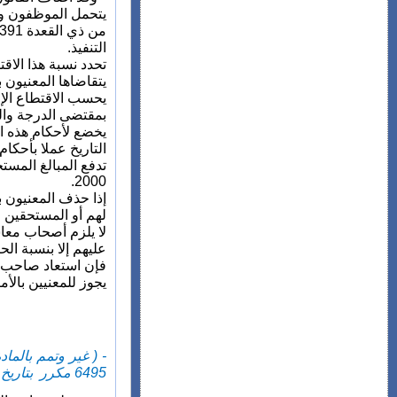
يتحمل الموظفون وا
التنفيذ
.
تحدد نسبة هذا الاقتطاع ب 4% عن كل سنة من نصف مبلغ التعويضات والمكافآت المشار إليها في البند
يتقاضاها المعنيون ب
يحسب الاقتطاع الإ
بمقتضى الدرجة والسل
يخضع لأحكام هذه ال
التاريخ عملا بأحكام الفصل 44 من القانون الم
تدفع المبالغ المست
.
2000
إذا حذف المعنيون ب
لهم أو المستحقين ع
لا يلزم أصحاب معا
عليهم إلا بنسبة ال
فإن استعاد صاحب ال
يجوز للمعنيين بالأ
6495 مكرر بتاريخ 26 ذو القعدة 1437 (30 أغسطس 2016) ص 6442 )):