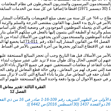
لمستخدمون المرسمون والمتدربون المنخرطون في نظام المعاشات المد
من ذي القعدة 1391 (30 ديسمبر 1971) اقتطاعا إضافيا عن كل سنة م
 3 من الفصل 11 من القانون الآنف الذكر
الأمر في تاريخ بدء العمل بهذا القانون بمقتضى الدرجة والسلم والرتبة أو
ضافي الذي يتحمله الموظفون الموجودون في وضعية إلحاق على أساس مبل
م والرتبة أو الطبقة التي ينتمون إليها بالفعل في سلكهم الأصلي بتاريخ
مادة الموظفون والمستخدمون الذين يحذفون من الأسلاك ابتداء من تاريخ
شار إليه أعلاه رقم
71-011
كما يخضع لها ال
حقة عن الاقتطاع المذكور بحجزها من أجرة المعنيين بالأمر في أقساط 
الأمر من الأسلاك قبل هذا التاريخ وجب أن تحجز المبالغ المستحقة عليه
نهم إن اقتضى الحال وذلك طوال مدة لا تزيد على عشر سنوات ابتداء من
شات التقاعد أو معاشات المستحقين عنهم في جميع الأحوال بأداء الأجز
حصة التي تصرف لهم من المعاش ، وفي حالة قطع المعاش أو وقف الحق فيه
شأن حقه في المعاش صار ملزما بأداء المبالغ التي كانت لا تزال مستح
مر في جميع الأحوال أن يؤدوا دفعة واحدة المبالغ المستحقة عليهم أو ا
الفقرة الثالثة: تقدير معاش ال
الفصل 12