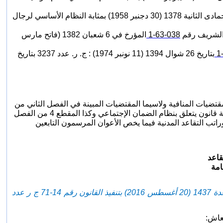
2 - رجال القضاء الجارية عليهم مقتضيات الظهير الشريف رقم 303-58-1 الصادر في 18 جمادى الثانية 1378 (30 دجنبر 1958) بمثابة النظام الأساسي لرجال
038-63-1
المؤرخ في 6 شعبان 1382 (فاتح مارس
بتاريخ 26 شوال 1394 (11 نونبر 1974) : ج. ر. عدد 3237 بتاريخ
يع المقتضيات المنافية ولاسيما المقتضيات المبينة في الفصل الثاني من
الظهير الشريف رقم 184-72-1 الصادر في 13 جمادى الثانية 1392 (27 يوليوز 1972) بمثابة قانون يتعلق بنظام الضمان الإجتماعي وكذا المقطع 4 من الفصل
 12 ذي القعدة 1391 (31 دجنبر 1971) باحدات نظام لوراتب التقاعد المدنية فيما يخص الأعوان المرسمون التابعين
قاعد
امة
- ( غير وتمم بالمادة الأولى من الظهير الشريف رقم 109-16-1 صادر في 16 من ذي القعدة 1437 (20 أغسطس 2016) بتنفيذ القانون رقم 14-71 ج ر عدد
عاش: