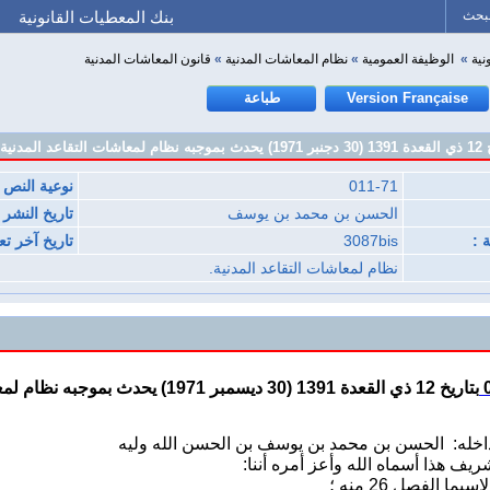
لبحث
بنك المعطيات القانونية
نية
»
الوظيفة العمومية
»
نظام المعاشات المدنية
»
قانون المعاشات المدنية
Version Française
طباعة
011-71
نوعية النص :
الحسن بن محمد بن يوسف
تاريخ النشر 
 :
3087bis
تاريخ آخر تع
نظام لمعاشات التقاعد المدنية.
بتاريخ 12 ذي القعدة 1391 (30 ديسمبر 1971) يحدث بموجبه نظام لمعاشات التقاعد المدنية.
اخله
:
الحسن بن محمد بن يوسف بن الحسن الله وليه
ريف هذا أسماه الله وأعز أمره أننا
:
ما الفصل 26 منه ؛