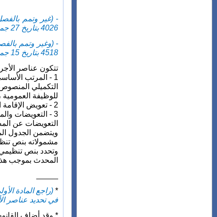
4026 بتاريخ 27 جمادى الأولى 1410 (27 ديسمبر 1989) ويعمل به ابتداء من فاتح يناير 1990).
4518 بتاريخ 15 جمادى الأولى 1418 (18 سبتمبر 1997)*:
تتكون عناصر الأجر
1 - المرتب الأسا
التكميلي المنصوص عليه في الف
للوظيفة العمومية ،
2 - تعويض الإقامة المقرر للمنطقة "ج" ؛
3 - التعويضات وال
التعويضات عن المصا
ويتضمن الجدول المل
مشمولاته بنص تنظي
وتحدد بنص تنظيمي،
المحدث بموجب هذا 
_____
*
(راجع المادة الأ
في تحديد عناصر الأجرة التي يحت
* وقد أضاف القانون 97-19 في مادته الثالثة المقتضيات التا