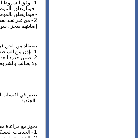
1 - وفق الشروط المحددة في الفصل 5 بعده:
- فيما يتعلق بالمو
- فيما يتعلق بالموظ
2 - من غير تقيد 
إصابتهم بعجز ، سوا
يستفاد من الحق في م
1- بإذن من السلطة المعهود إليها بمهمة التعيين أو في حالة رفض بإذن من الوزير الأول؛
2- ضمن حدود العدد السنوي المعين في 15% من عدد المناصب المقيدة في الميزانية بخصوص كل سلك. ويمكن تحديد هذا العدد في نسبة مائوية أعلى.
ولا يطالب بالشروط المقررة في الفقرتين 1 و2 أعلاه 
تعتبر في اكتساب ا
"الجندية".
يجوز مع مراعاة مقتضيات الفصل 20 من هذا القانون أن
1 - الخدمات العسكرية المنجزة ابتداء من سن الثامنة عشرة في القوات المسلحة الملكية ؛
2 - الخدمات المدنية المنجزة في الأسلاك الدائمة لإدارات دولة أجنبية إذا كانت هذه الخدمات قد اعتبرت لأجل الإدماج وإعادة الترتيب في الأسلاك الوطنية؛