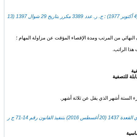
- (غير بالفصل 2 من الظهير الشريف بمثابة قانون رقم 316-77-1 بتاريخ 20 شوال 1397 (4 أكتوبر 1977) : ج. ر. عدد 3389 مكرر بتاريخ 29 شوال 1397 (13
ية
ابلة للتصفية
زء الستة أشهر الذي يقل عن ثلاثة أشهر.
-(نسخت أحكامه بالمادة السادسة من الظهير الشريف رقم 109-16-1 صادر في 16 من ذي القعدة 1437 (20 أغسطس 2016) بتنفيذ القانون رقم 14-71 ج ر
ساسية