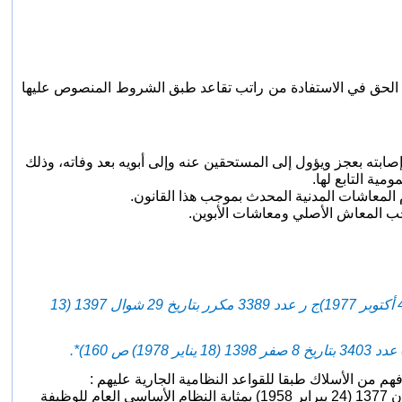
 الحق في الاستفادة من راتب تقاعد طبق الشروط المنصوص عليها
بته بعجز ويؤول إلى المستحقين عنه وإلى أبويه بعد وفاته، وذلك
مية التابع لها.
 المعاشات المدنية المحدث بموجب هذا القانون.
 المعاش الأصلي ومعاشات الأبوين.
- (ألغي بالمادة 64 من الظهير شريف بمثابة قانون رقم 216-77-1 بتاريخ 20 شوال 1397 (4 أكتوبر 1977)ج ر عدد 3389 مكرر بتاريخ 29 شوال 1397 (13
 من الأسلاك طبقا للقواعد النظامية الجارية عليهم :
الصادر في 4 شعبان 1377 (24 يبراير 1958) بمثابة النظام الأساسي العام للوظيفة