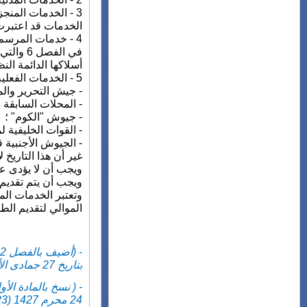
3 - الخدمات المن
الخدمات قد اعتبرت 
4 - خدمات المرسم 
في الف
أسلاكها الدائمة ال
5 - الخدمات الفعلية المنجزة في :
- جيش التحرير والمقاومة فيما بين تا
- المحلات السابقة في حد
- جيوش "الكوم" ؛
- القوات الخليفية 
- الجيوش الأجنبية قبل ف
غير أن هذا التاريخ
ويجب أن لا يؤدى عن
ويجب أن يتم تقدي
وتعتبر الخدمات الم
الموالي لتقديم الط
بتاريخ 27 جمادى الأولى 1410 (27 ديسمبر 1989).
24 محرم 1427 (23 فبراير 2006) ويعمل به ابتداء من فاتح يناير 2006).