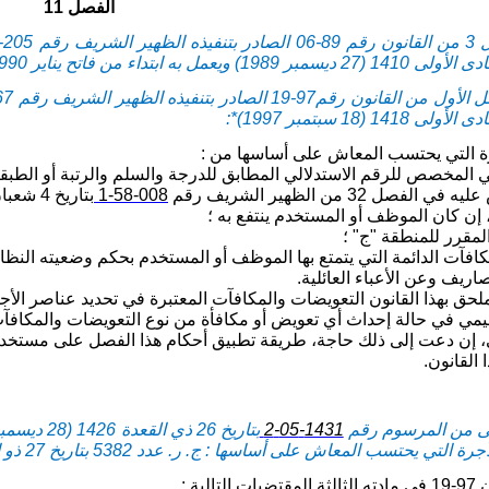
الفصل 11
ة التي يحتسب المعاش على أساسها من :
سي المخصص للرقم الاستدلالي المطابق للدرجة والسلم والرتبة أو الطبق
صل 32 من الظهير الشريف رقم
008-58-1
 إن كان الموظف أو المستخدم ينتفع به ؛
مكافآت الدائمة التي يتمتع بها الموظف أو المستخدم بحكم وضعيته الن
ريف وعن الأعباء العائلية.
حق بهذا القانون التعويضات والمكافآت المعتبرة في تحديد عناصر الأج
مي في حالة إحداث أي تعويض أو مكافأة من نوع التعويضات والمكافآت 
 إن دعت إلى ذلك حاجة، طريقة تطبيق أحكام هذا الفصل على مستخد
القانون.
ولى من المرسوم رقم
1431-05-2
سب المعاش على أساسها : ج. ر. عدد 5382 بتاريخ 27 ذو القعدة 1426 (29 ديسمبر 2005)).
لية :