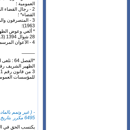
العمومية ؛
القضاء* ؛
3 - المتصرفون والمتصرفون المساعدون بوزارة الداخلية الجارية عليهم مقتضيات الظهير الشريف رقم
1963)؛
* ألغي وعوض الظهير الشريف رقم 303-58-
28 شوال 1394 (13 نونبر 1974) المتعلق بنفس الموضوع. أنظر هذا النص بتاريخه ؛
4 - الأعوان المرسمون في أسلاك الجماعات.
_____
*الفصل 4
للمؤسسات العمومي
6495 مكرر بتاريخ 26 ذو القعدة 1437 (30 أغسطس 2016) ص 6442 ) :
يكتسب الحق في الح