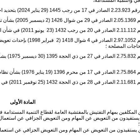
قي والتنمية المستدامة،
جب 1445 (29
يناير 2024) بتحديد اختصاصات وتنظيم قطاع التنمية المستدامة ؛
كز الإداري ؛
1 (23
يونيو 2011) في شأن المتفشيات العامة للوزارات، ولا سيما المادة السابعة منه ؛
1 (2
فبراير 1998) بإ
حاجات المصلحة ؛
وعلى المرس
لف الوزارات ؛
1 (25
نوفمبر 2011) في شأن كيفيات تعيين رؤساء الأقسام والمصالح بالإدارات العمومية،
المادة الأولى
فين بمهام التفتيش بالمفتشية العامة لقطاع التنمية المستدامة في عشرة (10) موظفين موزع
) موظفين يستفيدون من التعويض عن المهام ومن التعويض الجزافي عن است
) موظفين يستفيدون من التعويض عن المهام ومن التعويض الجزافي عن اس