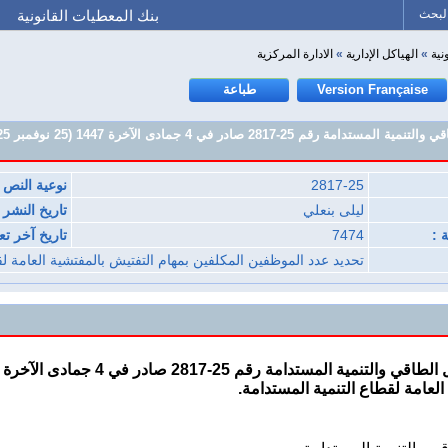
البحث
بنك المعطيات القانونية
نية
»
الهياكل الإدارية
»
الادارة المركزية
Version Française
طباعة
2817-25
نوعية النص :
ليلى بنعلي
تاريخ النشر 
 :
7474
تاريخ آخر تع
تحديد عدد الموظفين المكلفين بمهام التفتيش بالمفتشية العامة لق
المستدامة رقم 25-2817 صادر في 4 جمادى الآخرة 1447 (25 نوفمبر 2025)
العامة لقطاع التنمية المستدامة.